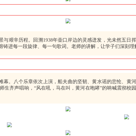
艰辛历程。回溯1938年壶口岸边的灵感迸发，光未然五日
熔铸进每一段旋律、每一句歌词。老师的讲解，让学子们深刻理
幕。八个乐章依次上演，船夫曲的坚韧、黄水谣的悲怆、黄河
师生齐声唱响，“风在吼，马在叫，黄河在咆哮”的呐喊震彻校