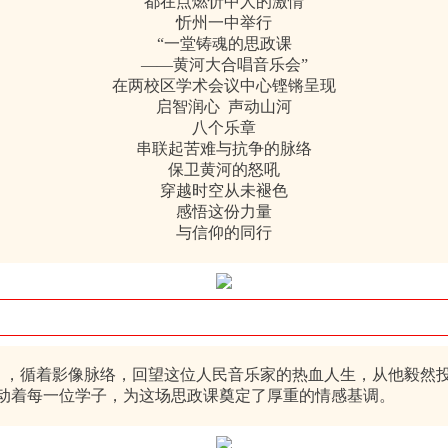
都在点燃忻中人的激情
忻州一中举行
“一堂铸魂的思政课
——黄河大合唱音乐会”
在两校区学术会议中心铿锵呈现
启智润心 声动山河
八个乐章
串联起苦难与抗争的脉络
保卫黄河的怒吼
穿越时空从未褪色
感悟这份力量
与信仰的同行
，循着影像脉络，回望这位人民音乐家的热血人生，从他毅然投
动着每一位学子，为这场思政课奠定了厚重的情感基调。