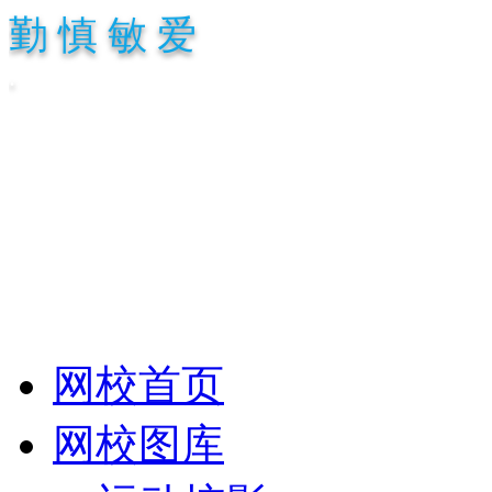
勤 慎 敏 爱
.
网校首页
网校图库