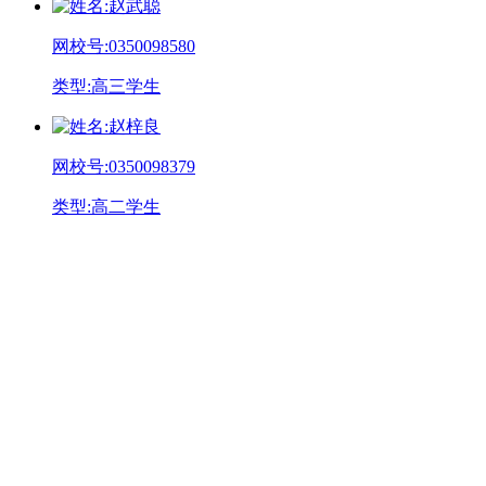
姓
名:
赵武聪
网校号:
0350098580
类
型:
高三学生
姓
名:
赵梓良
网校号:
0350098379
类
型:
高二学生