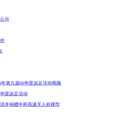
式公示
作
名
6年第九届60华里远足活动视频
0华里远足活动
流并捐赠中程高速无人机模型