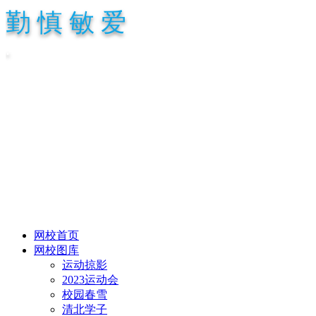
勤 慎 敏 爱
.
网校首页
网校图库
运动掠影
2023运动会
校园春雪
清北学子