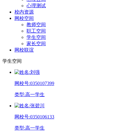
心理测试
校内资源
网校空间
教师空间
职工空间
学生空间
家长空间
网校联谊
学生空间
姓
名:
刘强
网校号:
0350107399
类
型:
高一学生
姓
名:
张碧川
网校号:
0350106133
类
型:
高一学生