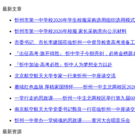
最新文章
忻州市第一中学校2026年学生校服采购选用组织选用模
忻州市第一中学校2026年校服 家长采购意向公示材料
市委书记、市长李建国莅临忻州一中督导检查高考准备工
『出征高考·旗开得胜』 忻中学子今朝亮剑，必将金榜题
『忻中加油·高考必胜』忻中人为梦想全力以赴
北京航空航天大学专家一行来忻州一中座谈交流
赓续红色血脉 厚植家国情怀——忻州一中主北两校区202
一堂行走的思政课——忻州一中主北两校区举行第九届6
南京航空航天大学党委书记甄良一行莅临忻州一中座谈交
忻州一中举办一堂铸魂的思政课——黄河大合唱音乐会
最新资源