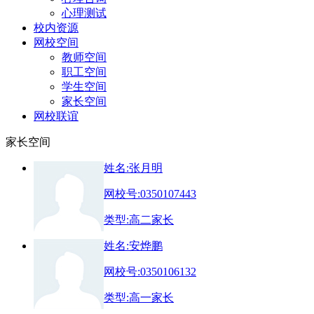
心理测试
校内资源
网校空间
教师空间
职工空间
学生空间
家长空间
网校联谊
家长空间
姓
名:
张月明
网校号:
0350107443
类
型:
高二家长
姓
名:
安烨鹏
网校号:
0350106132
类
型:
高一家长