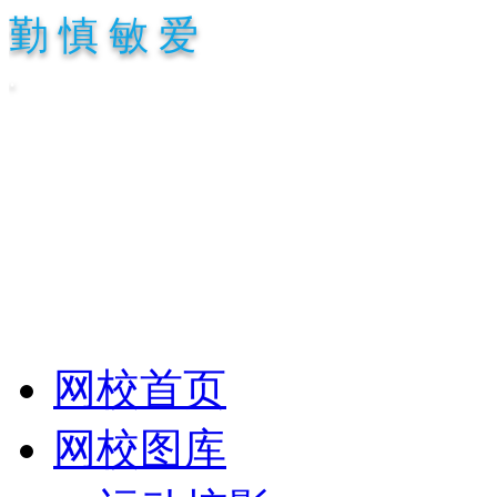
勤 慎 敏 爱
.
网校首页
网校图库