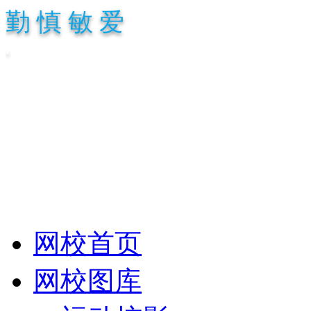
勤 慎 敏 爱
.
网校首页
网校图库