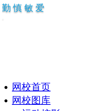
勤 慎 敏 爱
.
网校首页
网校图库