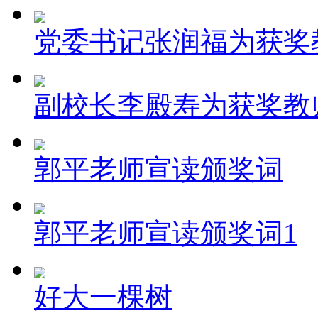
党委书记张润福为获奖
副校长李殿寿为获奖教
郭平老师宣读颁奖词
郭平老师宣读颁奖词1
好大一棵树