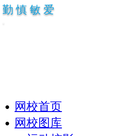
勤 慎 敏 爱
.
网校首页
网校图库