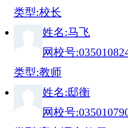
类
型:
校长
姓
名:
马飞
网校号:
03501082
类
型:
教师
姓
名:
邸衡
网校号:
03501079