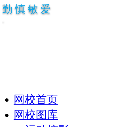
勤 慎 敏 爱
.
网校首页
网校图库