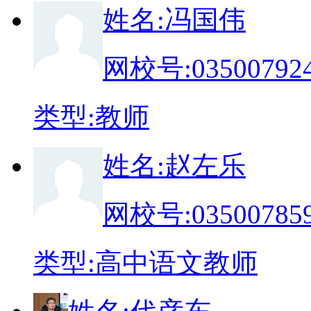
姓
名:
冯国伟
网校号:
03500792
类
型:
教师
姓
名:
赵左乐
网校号:
03500785
类
型:
高中语文教师