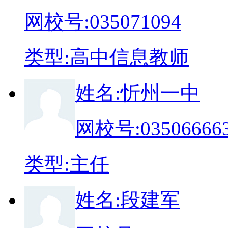
网校号:
035071094
类
型:
高中信息教师
姓
名:
忻州一中
网校号:
03506666
类
型:
主任
姓
名:
段建军