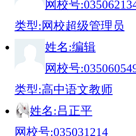
网校号:
03506213
类
型:
网校超级管理员
姓
名:
编辑
网校号:
03506054
类
型:
高中语文教师
姓
名:
吕正平
网校号:
035031214