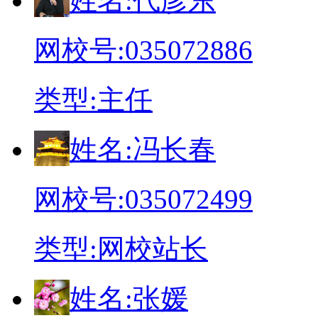
姓
名:
代彦东
网校号:
035072886
类
型:
主任
姓
名:
冯长春
网校号:
035072499
类
型:
网校站长
姓
名:
张媛