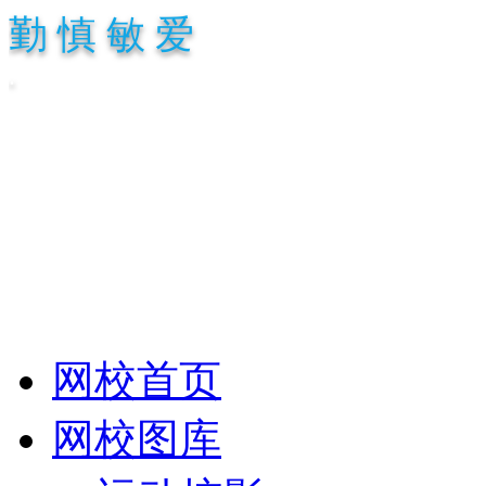
勤 慎 敏 爱
.
网校首页
网校图库