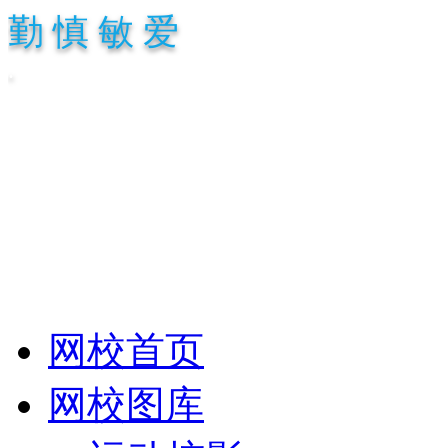
勤 慎 敏 爱
.
网校首页
网校图库