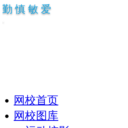
勤 慎 敏 爱
.
网校首页
网校图库