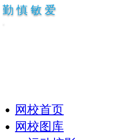
勤 慎 敏 爱
.
网校首页
网校图库