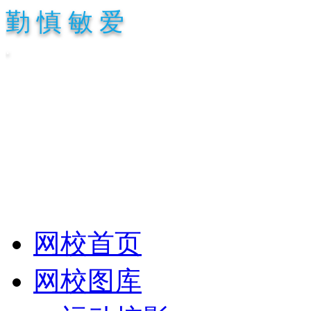
勤 慎 敏 爱
.
网校首页
网校图库