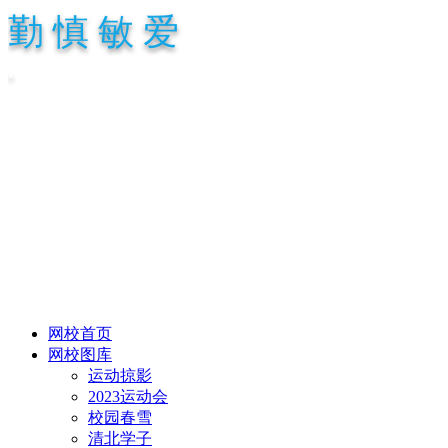
勤 慎 敏 爱
.
网校首页
网校图库
运动掠影
2023运动会
校园春雪
清北学子