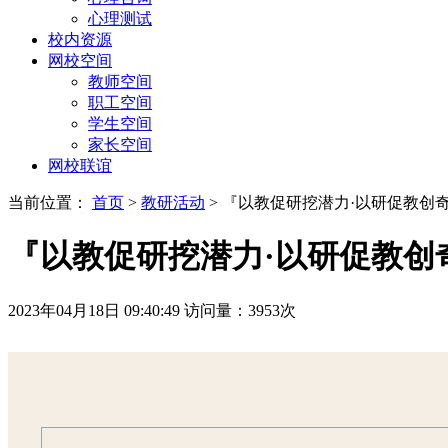
心理测试
校内资源
网校空间
教师空间
职工空间
学生空间
家长空间
网校联谊
当前位置：
首页
>
教研活动
> 『以教促研挖潜力·以研促教
『以教促研挖潜力·以研促教
2023年04月18日 09:40:49
访问量：
3953
次