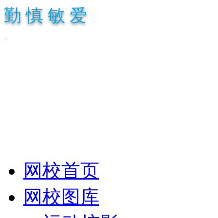
勤 慎 敏 爱
.
网校首页
网校图库