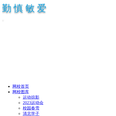
勤 慎 敏 爱
.
网校首页
网校图库
运动掠影
2023运动会
校园春雪
清北学子