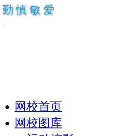
勤 慎 敏 爱
.
网校首页
网校图库