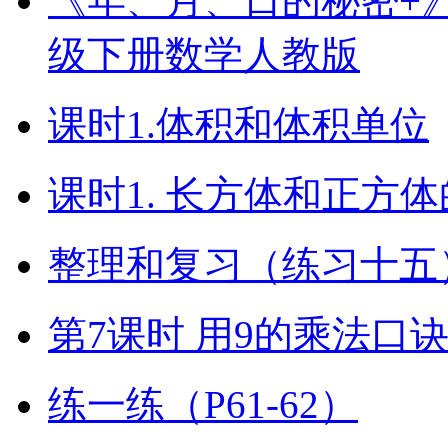
《年、月、日的秘密+》（
级下册数学人教版
课时1.体积和体积单位
课时1. 长方体和正方
整理和复习（练习十五）
第7课时 用9的乘法口
练一练（P61-62）