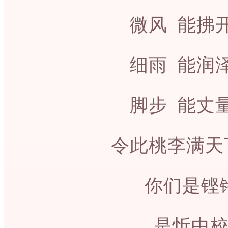
微风 能拂
细雨 能润
脚步 能丈
令此桃李满天
你们是铿
是忻中