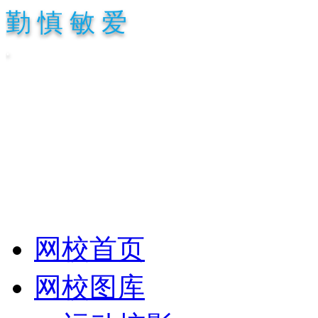
勤 慎 敏 爱
.
网校首页
网校图库