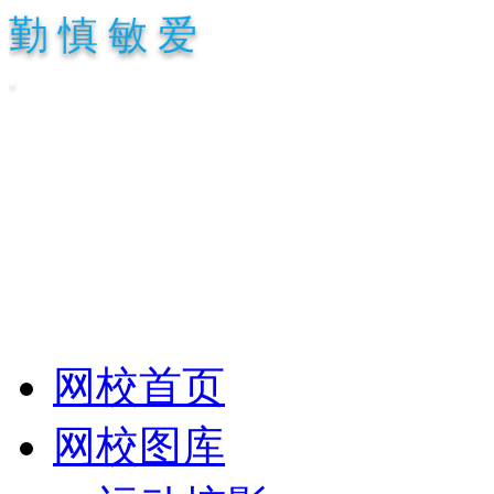
勤 慎 敏 爱
.
网校首页
网校图库