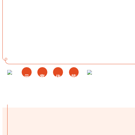
元
宵
佳
节