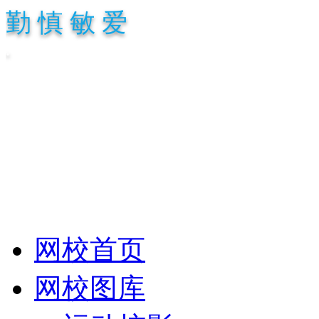
勤 慎 敏 爱
.
网校首页
网校图库